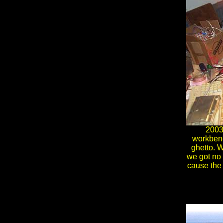
2003:
workbenc
ghetto. 
we got no 
cause the